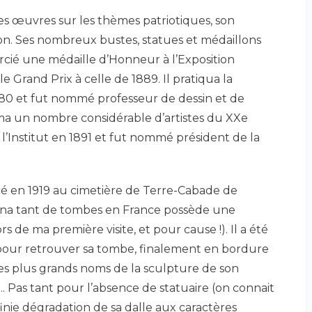
es œuvres sur les thèmes patriotiques, son
on. Ses nombreux bustes, statues et médaillons
cié une médaille d’Honneur à l’Exposition
le Grand Prix à celle de 1889. Il pratiqua la
880 et fut nommé professeur de dessin et de
orma un nombre considérable d’artistes du XXe
 à l’Institut en 1891 et fut nommé président de la
éré en 1919 au cimetière de Terre-Cabade de
orna tant de tombes en France possède une
ors de ma première visite, et pour cause !). Il a été
is pour retrouver sa tombe, finalement en bordure
des plus grands noms de la sculpture de son
. Pas tant pour l’absence de statuaire (on connait
finie dégradation de sa dalle aux caractères