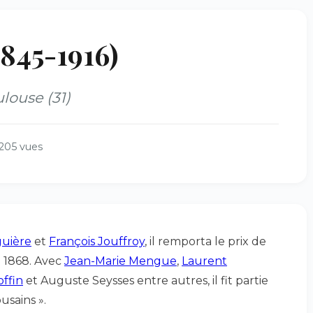
845-1916)
louse (31)
205 vues
guière
et
François Jouffroy
, il remporta le prix de
 1868. Avec
Jean-Marie Mengue
,
Laurent
offin
et Auguste Seysses entre autres, il fit partie
usains ».