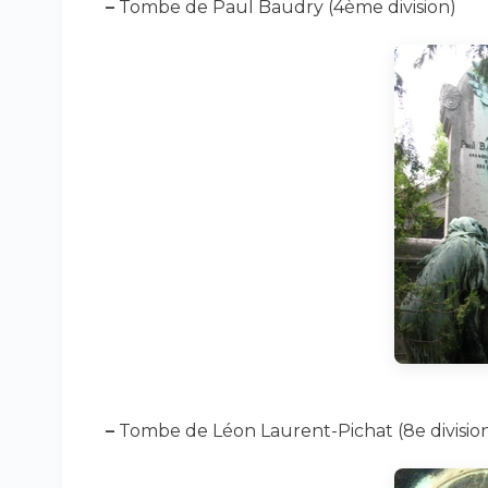
–
Tombe de Paul Baudry (4ème division)
–
Tombe de Léon Laurent-Pichat (8e divisio