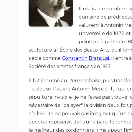
Il réalisa de nombreus
domaine de prédilecti
valurent à Antonin Mer
universelle de 1878 et 
peinture à partir de 1
sculpture à l’École des Beaux Arts, où il f
siècle comme
Constantin Brancusi
. Il entra
Société des artistes français en 1913.
Il fut inhumé au Père Lachaise, puis transf
Toulouse. Pauvre Antonin Mercié : lui qui 
sépulture invisible (je ne l’avais pas trouvé l
nécessaire de "balayer" la division deux fo
d’allée... Je ne pouvais pas imaginer qu’un 
époque reposerait dans une pareille tombe..
le malheur des cordonniers...) mais pour l’in