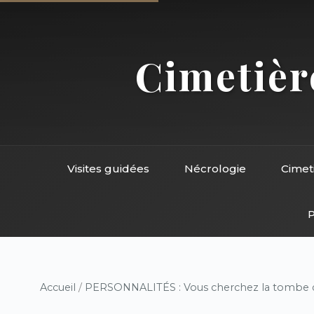
Cimetière
Visites guidées
Nécrologie
Cimet
P
Accueil
/
PERSONNALITÉS : Vous cherchez la tombe d