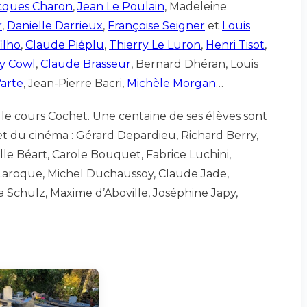
cques Charon
,
Jean Le Poulain
, Madeleine
r
,
Danielle Darrieux
,
Françoise Seigner
et
Louis
ilho
,
Claude Piéplu
,
Thierry Le Luron
,
Henri Tisot
,
y Cowl
,
Claude Brasseur
, Bernard Dhéran, Louis
arte
, Jean-Pierre Bacri,
Michèle Morgan
…
: le cours Cochet. Une centaine de ses élèves sont
et du cinéma : Gérard Depardieu, Richard Berry,
le Béart, Carole Bouquet, Fabrice Luchini,
Laroque, Michel Duchaussoy, Claude Jade,
 Schulz, Maxime d’Aboville, Joséphine Japy,