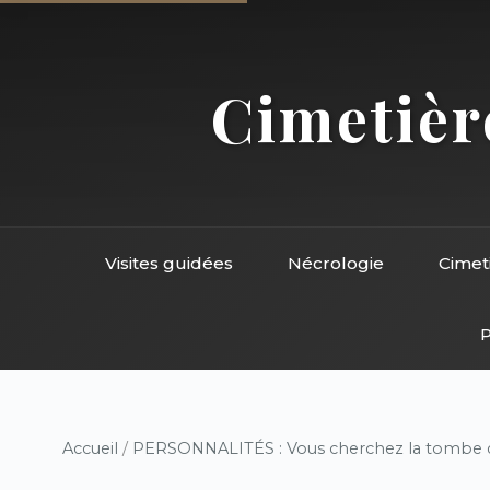
Cimetière
Visites guidées
Nécrologie
Cimet
P
Accueil
/
PERSONNALITÉS : Vous cherchez la tombe d