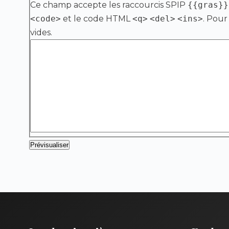
Ce champ accepte les raccourcis SPIP
{{gras}}
<code>
et le code HTML
<q>
<del>
<ins>
. Pour
vides.