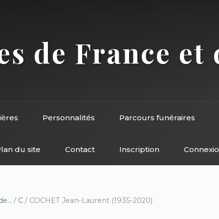
s de France et 
ières
Personnalités
Parcours funéraires
lan du site
Contact
Inscription
Connexi
e...
/
C
/ COCHET Jean-Laurent (1935-2020)