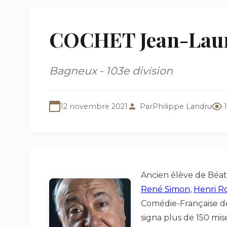
COCHET Jean-Laur
Bagneux - 103e division
12 novembre 2021
Par
Philippe Landru
Ancien élève de Béat
René Simon
,
Henri R
Comédie-Française de 
signa plus de 150 mis