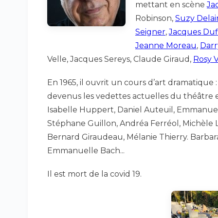
mettant en scène
Ja
Robinson,
Suzy Delai
Seigner
,
Jacques Duf
Jeanne Moreau
,
Darr
Velle, Jacques Sereys, Claude Giraud,
Rosy V
En 1965, il ouvrit un cours d’art dramatique 
devenus les vedettes actuelles du théâtre 
Isabelle Huppert, Daniel Auteuil, Emmanuel
Stéphane Guillon, Andréa Ferréol, Michèle 
Bernard Giraudeau, Mélanie Thierry. Barbara
Emmanuelle Bach...
Il est mort de la covid 19.