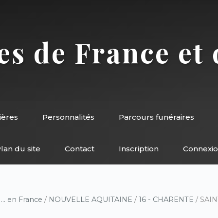
s de France et 
ières
Personnalités
Parcours funéraires
lan du site
Contact
Inscription
Connexi
/
... en France
/
NOUVELLE AQUITAINE
/
16 - CHARENTE
/ SAIN