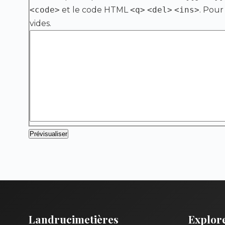
<code>
et le code HTML
<q>
<del>
<ins>
. Pour
vides.
Landrucimetières
Explor