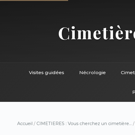
Cimetière
Visites guidées
Nécrologie
Cimet
P
Accueil
/
CIMETIERES : Vous cherchez un cimetière...