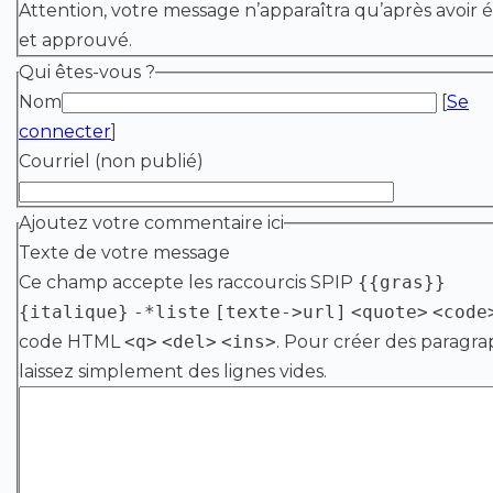
Attention, votre message n’apparaîtra qu’après avoir é
et approuvé.
Qui êtes-vous ?
Nom
[
Se
connecter
]
Courriel (non publié)
Ajoutez votre commentaire ici
Texte de votre message
Ce champ accepte les raccourcis SPIP
{{gras}}
{italique}
-*liste
[texte->url]
<quote>
<code
code HTML
<q>
<del>
<ins>
. Pour créer des paragra
laissez simplement des lignes vides.