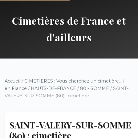
Cimetières de France et
d'ailleurs
Accueil
/
CIMETIERES : Vous cherchez un cimetière...
/
...
en France
/
HAUTS-DE-FRANCE
/
80 - SOMME
/ SAINT-
VALERY-SUR-SOMME (80) : cimetière
SAINT-VALERY-SUR-SOMME
(80) : cimetière