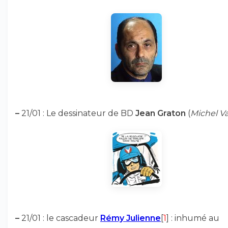
–
21/01 : Le dessinateur de BD
Jean Graton
(
Michel Va
–
21/01 : le cascadeur
Rémy Julienne
[
1
] : inhumé au