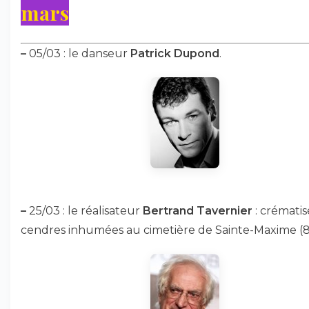
mars
–
05/03 : le danseur
Patrick Dupond
.
–
25/03 : le réalisateur
Bertrand Tavernier
: crématis
cendres inhumées au cimetière de Sainte-Maxime (8