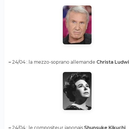
–
24/04 : la mezzo-soprano allemande
Christa Ludw
–
24/04 : le compositeur japonais
Shunsuke Kikuchi
.