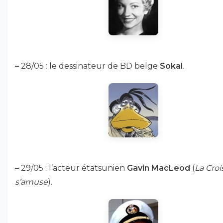
–
28/05 : le dessinateur de BD belge
Sokal
.
–
29/05 : l’acteur étatsunien
Gavin MacLeod
(
La Croi
s’amuse
).