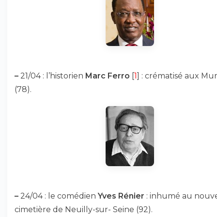
–
21/04 : l’historien
Marc Ferro
[
1
] : crématisé aux Mu
(78).
–
24/04 : le comédien
Yves Rénier
: inhumé au nouv
cimetière de Neuilly-sur- Seine (92).