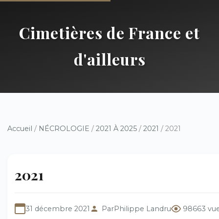
Cimetières de France et
d'ailleurs
Accueil
/
NÉCROLOGIE
/
2021 À 2025
/
2021
/ 2021
2021
31 décembre 2021
Par
Philippe Landru
98663 vu