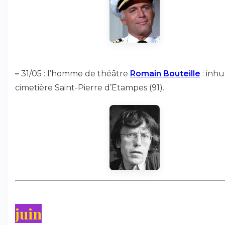
–
31/05 : l’homme de théâtre
Romain Bouteille
: inh
cimetière Saint-Pierre d’Etampes (91).
juin