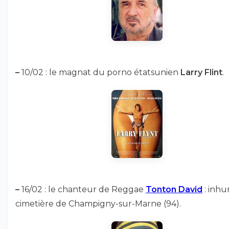
–
10/02 : le magnat du porno étatsunien
Larry Flint
.
–
16/02 : le chanteur de Reggae
Tonton David
: inh
cimetière de Champigny-sur-Marne (94).