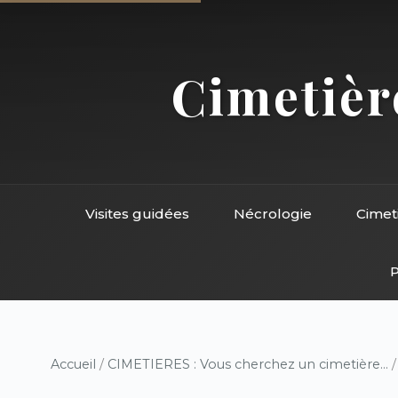
Cimetière
Visites guidées
Nécrologie
Cimet
P
Accueil
/
CIMETIERES : Vous cherchez un cimetière...