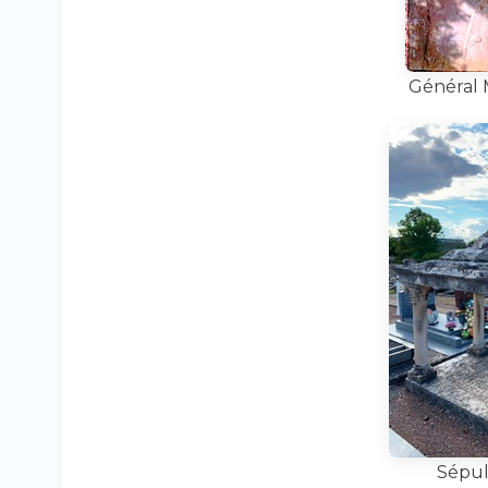
Général M
Sépul