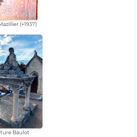
azillier (+1937)
ture Baulot