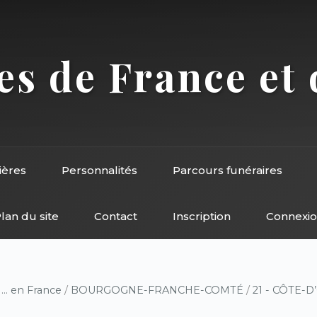
s de France et 
ières
Personnalités
Parcours funéraires
lan du site
Contact
Inscription
Connexi
/
... en France
/
BOURGOGNE-FRANCHE-COMTÉ
/
21 - CÔTE-