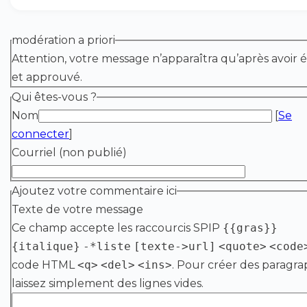
modération a priori
Attention, votre message n’apparaîtra qu’après avoir é
et approuvé.
Qui êtes-vous ?
Nom
[
Se
connecter
]
Courriel (non publié)
Ajoutez votre commentaire ici
Texte de votre message
Ce champ accepte les raccourcis SPIP
{{gras}}
{italique}
-*liste
[texte->url]
<quote>
<code
code HTML
<q>
<del>
<ins>
. Pour créer des paragra
laissez simplement des lignes vides.