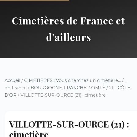
Cimetières de France et
d'ailleurs
Accueil
/
CIMETIERES : Vous cherchez un cimetière...
/
...
en France
/
BOURGOGNE-FRANCHE-COMTÉ
/
21 - CÔTE-
D’OR
/ VILLOTTE-SUR-OURCE (21) : cimetière
VILLOTTE-SUR-OURCE (21) :
cimetière