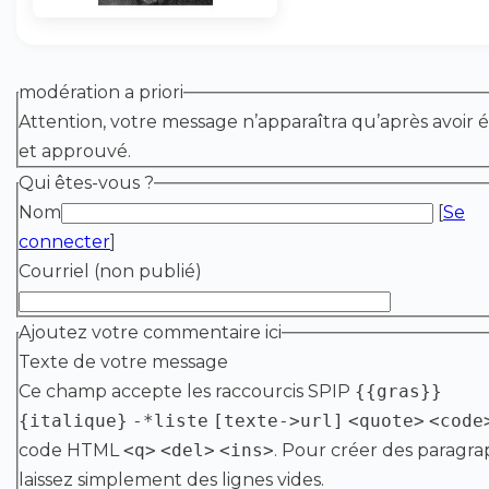
modération a priori
Attention, votre message n’apparaîtra qu’après avoir é
et approuvé.
Qui êtes-vous ?
Nom
[
Se
connecter
]
Courriel (non publié)
Ajoutez votre commentaire ici
Texte de votre message
Ce champ accepte les raccourcis SPIP
{{gras}}
{italique}
-*liste
[texte->url]
<quote>
<code
code HTML
<q>
<del>
<ins>
. Pour créer des paragra
laissez simplement des lignes vides.