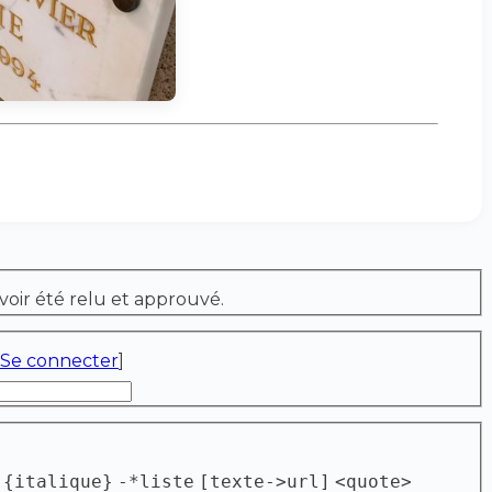
voir été relu et approuvé.
Se connecter
]
{italique}
-*liste
[texte->url]
<quote>