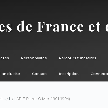
s de France et 
ières
Personnalités
Parcours funéraires
lan du site
Contact
Inscription
Connexi
e...
/
L
/ LAPIE Pierre-Olivier (1901-1994)