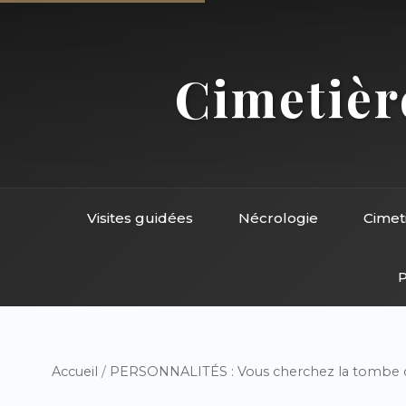
Cimetière
Visites guidées
Nécrologie
Cimet
P
Accueil
/
PERSONNALITÉS : Vous cherchez la tombe d