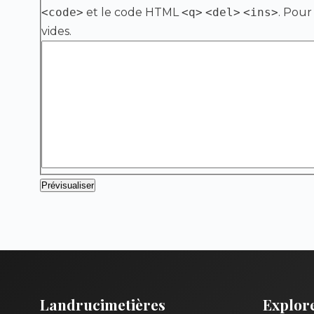
<code>
et le code HTML
<q>
<del>
<ins>
. Pour
vides.
Landrucimetières
Explor