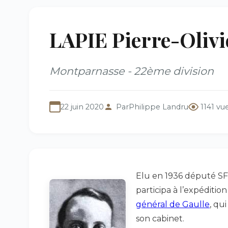
LAPIE Pierre-Olivi
Montparnasse - 22ème division
22 juin 2020
Par
Philippe Landru
1141 vu
Elu en 1936 député SFI
participa à l’expéditio
général de Gaulle
, qu
son cabinet.