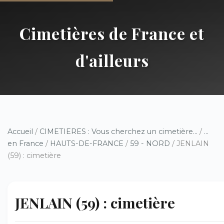
Cimetières de France et
d'ailleurs
Accueil
/
CIMETIERES : Vous cherchez un cimetière...
/
...
en France
/
HAUTS-DE-FRANCE
/
59 - NORD
/ JENLAIN
(59) : cimetière
JENLAIN (59) : cimetière