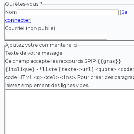
Qui êtes-vous ?
Nom
[
Se
connecter
]
Courriel (non publié)
Ajoutez votre commentaire ici
Texte de votre message
Ce champ accepte les raccourcis SPIP
{{gras}}
{italique}
-*liste
[texte->url]
<quote>
<code
code HTML
<q>
<del>
<ins>
. Pour créer des paragra
laissez simplement des lignes vides.