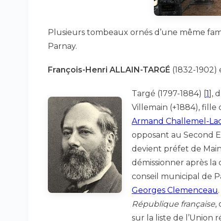
Plusieurs tombeaux ornés d’une même famil
Parnay.
François-Henri ALLAIN-TARGÉ
(1832-1902) é
Targé (1797-1884)
[
1
]
, 
Villemain (+1884), fille 
Armand Challemel-La
opposant au Second Emp
devient préfet de Main
démissionner après la 
conseil municipal de P
Georges Clemenceau
République française
,
sur la liste de l’Union 