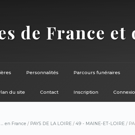
s de France et 
ières
Personnalités
Parcours funéraires
lan du site
Contact
Inscription
Connexi
/
... en France
/
PAYS DE LA LOIRE
/
49 - MAINE-ET-LOIRE
/ PA