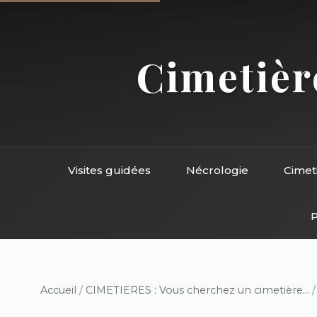
Cimetière
Visites guidées
Nécrologie
Cimet
P
Accueil
/
CIMETIERES : Vous cherchez un cimetière...