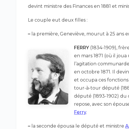
devint ministre des Finances en 1881 et minis
Le couple eut deux filles :
–
la première, Geneviève, mourut à 25 ans en
FERRY
(1834-1909), frèr
en mars 1871 (où il joua
l’agitation communarde
en octobre 1871. Il dev
et occupa ces fonctions 
tour-à-tour député (188
député (1893-1902) du d
repose, avec son épouse 
Ferry
.
–
la seconde épousa le député et ministre
A