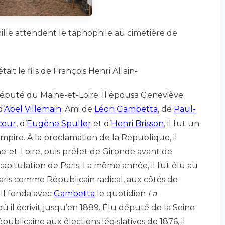
le attendent le taphophile au cimetière de
tait le fils de François Henri Allain-
député du Maine-et-Loire. Il épousa Geneviève
d’
Abel Villemain
. Ami de
Léon Gambetta
, de
Paul-
cour
, d’
Eugène Spuller
et d’
Henri Brisson
, il fut un
ire. À la proclamation de la République, il
e-et-Loire, puis préfet de Gironde avant de
capitulation de Paris. La même année, il fut élu au
aris comme Républicain radical, aux côtés de
. Il fonda avec
Gambetta
le quotidien
La
 où il écrivit jusqu’en 1889. Élu député de la Seine
républicaine aux élections législatives de 1876, il