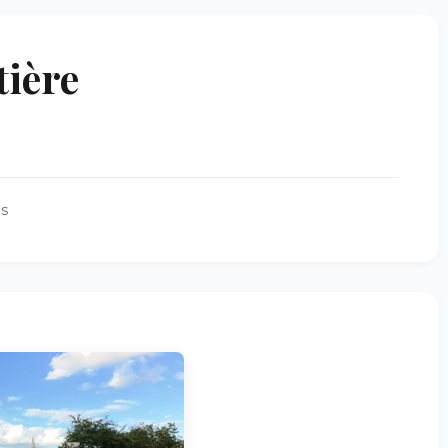
tière
es