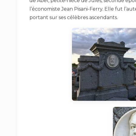
de Abel, petite-nièce de Jules, seconde épo
l’économiste Jean Pisani-Ferry. Elle fut l’a
portant sur ses célèbres ascendants.