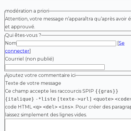
modération a priori
Attention, votre message n’apparaîtra qu’après avoir é
et approuvé.
Qui êtes-vous ?
Nom
[
Se
connecter
]
Courriel (non publié)
Ajoutez votre commentaire ici
Texte de votre message
Ce champ accepte les raccourcis SPIP
{{gras}}
{italique}
-*liste
[texte->url]
<quote>
<code
code HTML
<q>
<del>
<ins>
. Pour créer des paragra
laissez simplement des lignes vides.