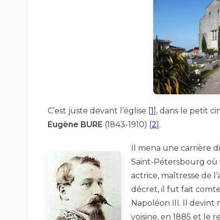
C’est juste devant l’église
[
1
]
, dans le petit 
Eugène BURE
(1843-1910)
[
2
]
.
Il mena une carrière 
Saint-Pétersbourg où 
actrice, maîtresse de l
décret, il fut fait c
Napoléon III. Il devi
voisine, en 1885 et le r