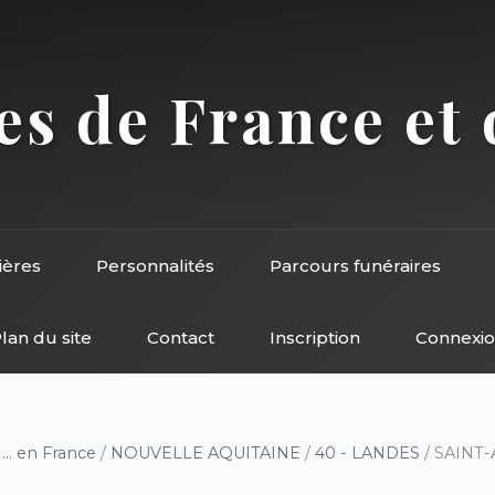
s de France et 
ières
Personnalités
Parcours funéraires
lan du site
Contact
Inscription
Connexi
/
... en France
/
NOUVELLE AQUITAINE
/
40 - LANDES
/ SAINT-