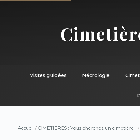
Cimetière
Visites guidées
Nécrologie
Cimet
P
Accueil
/
CIMETIERES : Vous cherchez un cimetière...