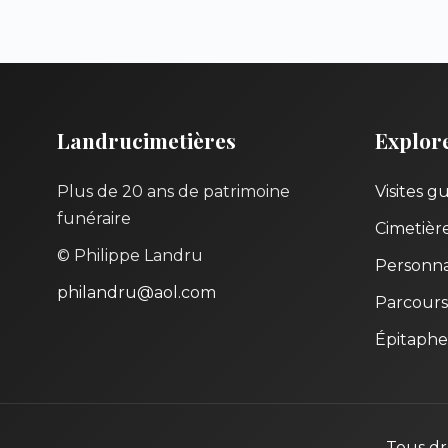
Landrucimetières
Explor
Plus de 20 ans de patrimoine
Visites g
funéraire
Cimetièr
© Philippe Landru
Personna
philandru@aol.com
Parcours
Épitaphe
Tous dr