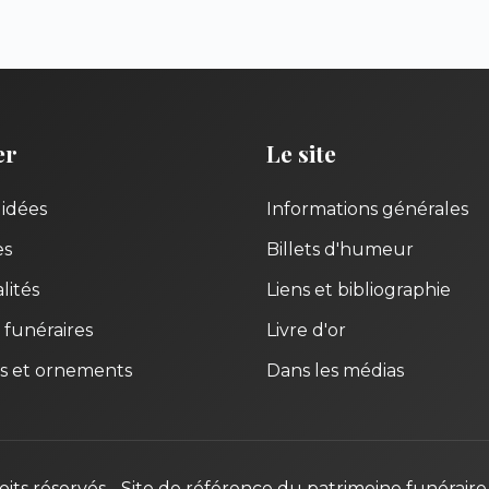
er
Le site
uidées
Informations générales
es
Billets d'humeur
lités
Liens et bibliographie
 funéraires
Livre d'or
s et ornements
Dans les médias
oits réservés - Site de référence du patrimoine funéraire 