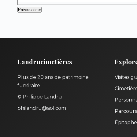
Landrucimetières
Explor
Plus de 20 ans de patrimoine
Visites g
funéraire
Cimetièr
© Philippe Landru
Personna
philandru@aol.com
Parcours
Épitaphe