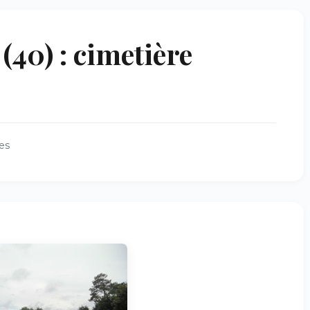
0) : cimetière
es