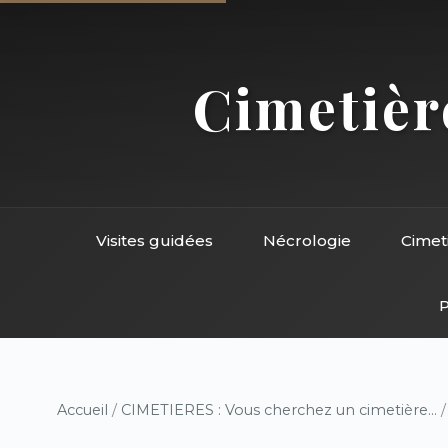
Cimetière
Visites guidées
Nécrologie
Cimet
P
Accueil
/
CIMETIERES : Vous cherchez un cimetière...