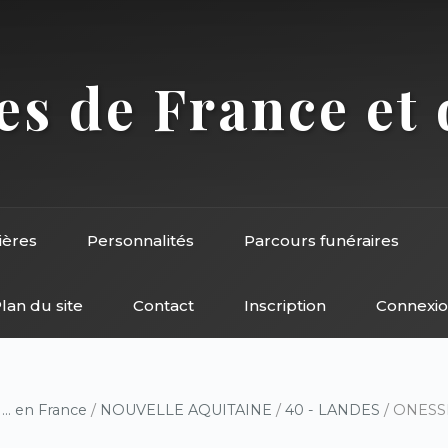
s de France et 
ières
Personnalités
Parcours funéraires
lan du site
Contact
Inscription
Connexi
/
... en France
/
NOUVELLE AQUITAINE
/
40 - LANDES
/ ONESSE