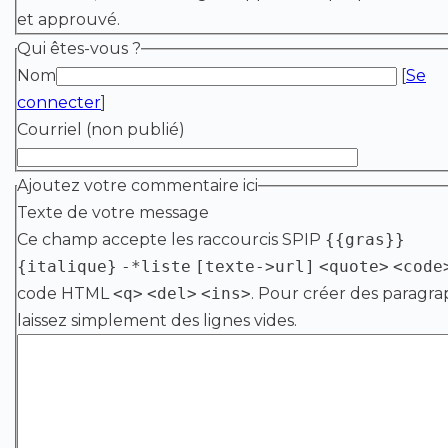
et approuvé.
Qui êtes-vous ?
Nom
[
Se
connecter
]
Courriel (non publié)
Ajoutez votre commentaire ici
Texte de votre message
Ce champ accepte les raccourcis SPIP
{{gras}}
{italique}
-*liste
[texte->url]
<quote>
<code
code HTML
<q>
<del>
<ins>
. Pour créer des paragra
laissez simplement des lignes vides.