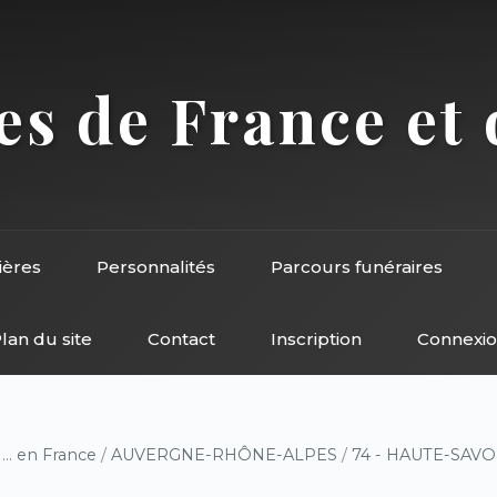
s de France et 
ières
Personnalités
Parcours funéraires
lan du site
Contact
Inscription
Connexi
/
... en France
/
AUVERGNE-RHÔNE-ALPES
/
74 - HAUTE-SAVO