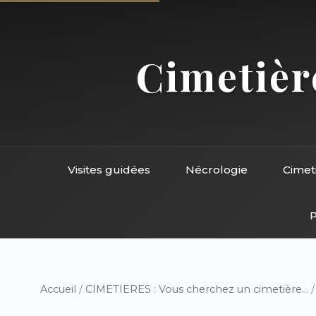
Cimetière
Visites guidées
Nécrologie
Cimet
P
Accueil
/
CIMETIERES : Vous cherchez un cimetière...