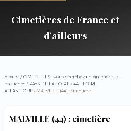
Cimetières de France et
d'ailleurs
Accueil
/
CIMETIERES : Vous cherchez un cimetière...
/
...
en France
/
PAYS DE LA LOIRE
/
44 - LOIRE-
ATLANTIQUE
/ MALVILLE (44) : cimetière
MALVILLE (44) : cimetière