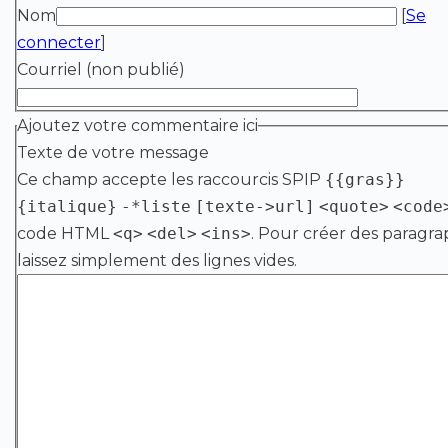
Nom
[
Se
connecter
]
Courriel (non publié)
Ajoutez votre commentaire ici
Texte de votre message
Ce champ accepte les raccourcis SPIP
{{gras}}
{italique}
-*liste
[texte->url]
<quote>
<code
code HTML
<q>
<del>
<ins>
. Pour créer des paragra
laissez simplement des lignes vides.