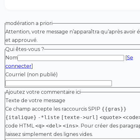
modération a priori
Attention, votre message n’apparaîtra qu’après avoir é
et approuvé.
Qui êtes-vous ?
Nom
[
Se
connecter
]
Courriel (non publié)
Ajoutez votre commentaire ici
Texte de votre message
Ce champ accepte les raccourcis SPIP
{{gras}}
{italique}
-*liste
[texte->url]
<quote>
<code
code HTML
<q>
<del>
<ins>
. Pour créer des paragra
laissez simplement des lignes vides.