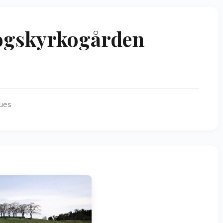
gskyrkogården
ues