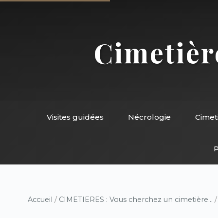
Cimetière
Visites guidées
Nécrologie
Cimet
P
Accueil
/
CIMETIERES : Vous cherchez un cimetière...