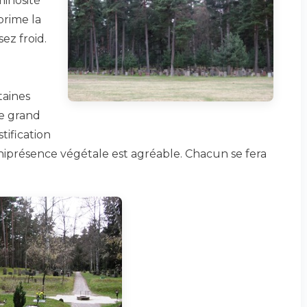
minosité
prime la
ez froid.
aines
le grand
tification
omniprésence végétale est agréable. Chacun se fera