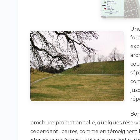
Une
forê
exp
arc
cou
sép
com
jus
rép
Bon
brochure promotionnelle, quelques réserv
cependant : certes, comme en témoignent 