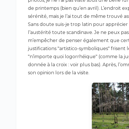
photos, je ne l’ai pas visité sous une belle lu
de printemps (bien qu’en avril). L’endroit ex
sérénité, mais je l’ai tout de même trouvé ass
Sans doute suis-je trop latin pour apprécier
l’austérité toute scandinave. Je ne peux pas
m’empêcher de penser également que cert
justifications "artistico-symboliques" frisent 
"n’importe quoi logorrhéique" (comme la jus
donnée à la croix : voir plus bas). Après, l’
son opinion lors de la visite.