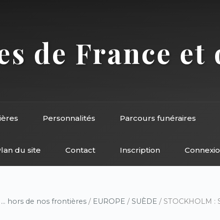
s de France et 
ières
Personnalités
Parcours funéraires
lan du site
Contact
Inscription
Connexi
/
... hors de nos frontières
/
EUROPE
/
SUÈDE
/ STOCKHOLM : 