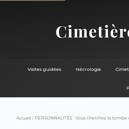
Cimetière
Visites guidées
Nécrologie
Cimet
P
Accueil
/
PERSONNALITÉS : Vous cherchez la tombe d