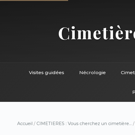
Cimetière
Visites guidées
Nécrologie
Cimet
P
Accueil
/
CIMETIERES : Vous cherchez un cimetière...