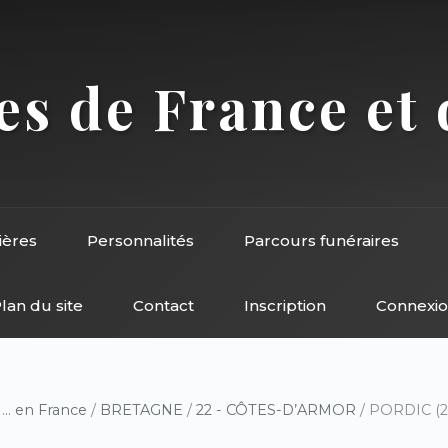
s de France et 
ières
Personnalités
Parcours funéraires
lan du site
Contact
Inscription
Connexi
/
... en France
/
BRETAGNE
/
22 - CÔTES-D’ARMOR
/ PORDIC (22