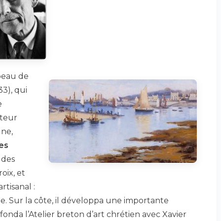
beau de
3), qui
e
uteur
gne,
es
 des
oix, et
rtisanal :
ie. Sur la côte, il développa une importante
l fonda l’Atelier breton d’art chrétien avec Xavier