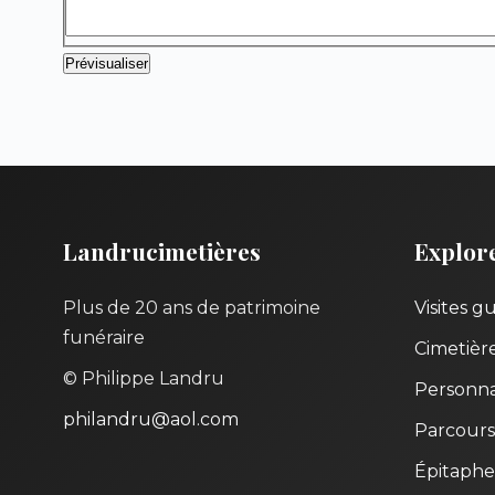
Landrucimetières
Explor
Plus de 20 ans de patrimoine
Visites g
funéraire
Cimetièr
© Philippe Landru
Personna
philandru@aol.com
Parcours
Épitaphe