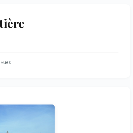
tière
 vues