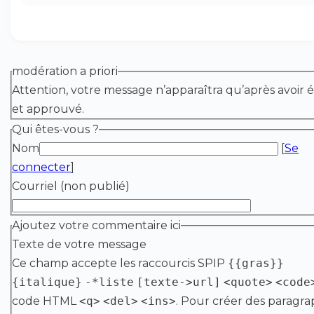
modération a priori
Attention, votre message n’apparaîtra qu’après avoir é
et approuvé.
Qui êtes-vous ?
Nom
[
Se
connecter
]
Courriel (non publié)
Ajoutez votre commentaire ici
Texte de votre message
Ce champ accepte les raccourcis SPIP
{{gras}}
{italique}
-*liste
[texte->url]
<quote>
<code
code HTML
<q>
<del>
<ins>
. Pour créer des paragra