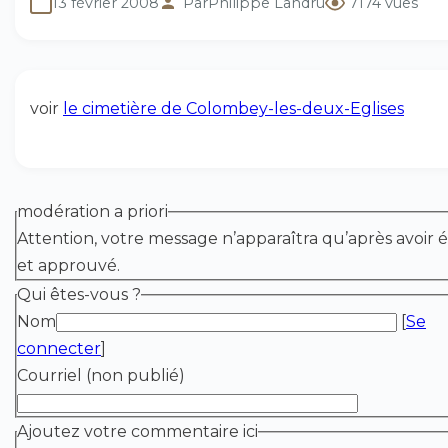
13 février 2008
Par
Philippe Landru
7174 vues
voir
le cimetière de Colombey-les-deux-Eglises
modération a priori
Attention, votre message n’apparaîtra qu’après avoir é
et approuvé.
Qui êtes-vous ?
Nom
[
Se
connecter
]
Courriel (non publié)
Ajoutez votre commentaire ici