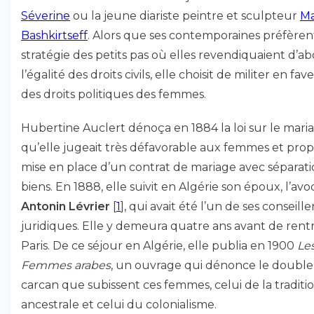
Séverine
ou la jeune diariste peintre et sculpteur
Ma
Bashkirtseff
. Alors que ses contemporaines préfère
stratégie des petits pas où elles revendiquaient d’a
l’égalité des droits civils, elle choisit de militer en fav
des droits politiques des femmes.
Hubertine Auclert dénoça en 1884 la loi sur le mari
qu’elle jugeait très défavorable aux femmes et prop
mise en place d’un contrat de mariage avec séparat
biens. En 1888, elle suivit en Algérie son époux, l’avo
Antonin Lévrier
[
1
]
, qui avait été l’un de ses conseille
juridiques. Elle y demeura quatre ans avant de rentr
Paris. De ce séjour en Algérie, elle publia en 1900
Le
Femmes arabes
, un ouvrage qui dénonce le double
carcan que subissent ces femmes, celui de la traditi
ancestrale et celui du colonialisme.