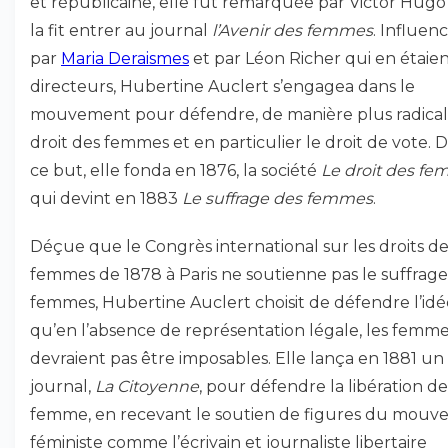
et républicaine, elle fut remarquée par Victor Hugo
la fit entrer au journal
l’Avenir des femmes
. Influen
par
Maria Deraismes
et par Léon Richer qui en étaien
directeurs, Hubertine Auclert s’engagea dans le
mouvement pour défendre, de manière plus radicale
droit des femmes et en particulier le droit de vote. 
ce but, elle fonda en 1876, la société
Le droit des f
qui devint en 1883
Le suffrage des femmes
.
Déçue que le Congrès international sur les droits de
femmes de 1878 à Paris ne soutienne pas le suffrage
femmes, Hubertine Auclert choisit de défendre l’idé
qu’en l’absence de représentation légale, les femm
devraient pas être imposables. Elle lança en 1881 un
journal,
La Citoyenne
, pour défendre la libération de
femme, en recevant le soutien de figures du mou
féministe comme l’écrivain et journaliste libertaire