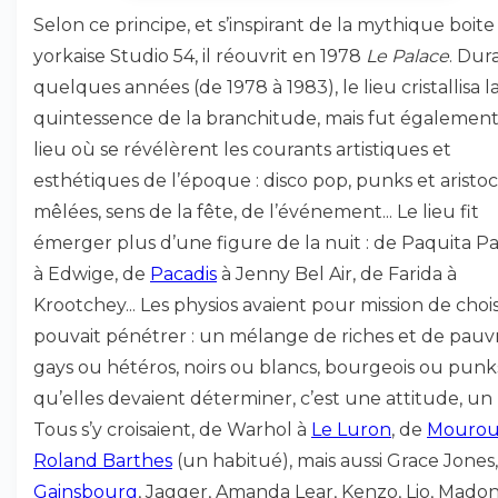
Selon ce principe, et s’inspirant de la mythique boit
yorkaise Studio 54, il réouvrit en 1978
Le Palace
. Dur
quelques années (de 1978 à 1983), le lieu cristallisa l
quintessence de la branchitude, mais fut également
lieu où se révélèrent les courants artistiques et
esthétiques de l’époque : disco pop, punks et aristoc
mêlées, sens de la fête, de l’événement... Le lieu fit
émerger plus d’une figure de la nuit : de Paquita P
à Edwige, de
Pacadis
à Jenny Bel Air, de Farida à
Krootchey... Les physios avaient pour mission de chois
pouvait pénétrer : un mélange de riches et de pauvr
gays ou hétéros, noirs ou blancs, bourgeois ou punk
qu’elles devaient déterminer, c’est une attitude, un
Tous s’y croisaient, de Warhol à
Le Luron
, de
Mourou
Roland Barthes
(un habitué), mais aussi Grace Jones, 
Gainsbourg
, Jagger, Amanda Lear, Kenzo, Lio, Mado