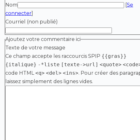
Nom
[
Se
connecter
]
Courriel (non publié)
Ajoutez votre commentaire ici
Texte de votre message
Ce champ accepte les raccourcis SPIP
{{gras}}
{italique}
-*liste
[texte->url]
<quote>
<code
code HTML
<q>
<del>
<ins>
. Pour créer des paragra
laissez simplement des lignes vides.