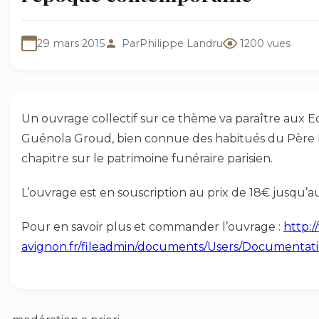
29 mars 2015
Par
Philippe Landru
1200 vues
Un ouvrage collectif sur ce thème va paraître aux Edi
Guénola Groud, bien connue des habitués du Père La
chapitre sur le patrimoine funéraire parisien.
L’ouvrage est en souscription au prix de 18€ jusqu’au
Pour en savoir plus et commander l’ouvrage :
http:
avignon.fr/fileadmin/documents/Users/Documentati