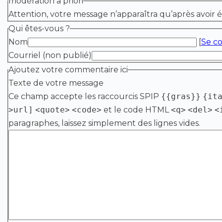
modération a priori
Attention, votre message n’apparaîtra qu’après avoir 
Qui êtes-vous ?
Nom
[
Se c
Courriel (non publié)
Ajoutez votre commentaire ici
Texte de votre message
Ce champ accepte les raccourcis SPIP
{{gras}}
{it
>url]
<quote>
<code>
et le code HTML
<q>
<del>
<
paragraphes, laissez simplement des lignes vides.