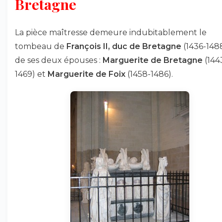
Bretagne
La pièce maîtresse demeure indubitablement le
tombeau de
François II, duc de Bretagne
(1436-148
de ses deux épouses :
Marguerite de Bretagne
(144
1469) et
Marguerite de Foix
(1458-1486).