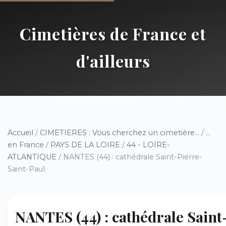
Cimetières de France et
d'ailleurs
Accueil
/
CIMETIERES : Vous cherchez un cimetière...
/
...
en France
/
PAYS DE LA LOIRE
/
44 - LOIRE-
ATLANTIQUE
/ NANTES (44) : cathédrale Saint-Pierre-
Saint-Paul
NANTES (44) : cathédrale Saint