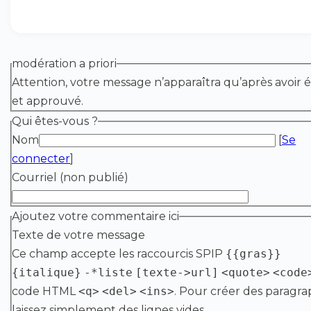
modération a priori
Attention, votre message n’apparaîtra qu’après avoir é
et approuvé.
Qui êtes-vous ?
Nom
[
Se
connecter
]
Courriel (non publié)
Ajoutez votre commentaire ici
Texte de votre message
Ce champ accepte les raccourcis SPIP
{{gras}}
{italique}
-*liste
[texte->url]
<quote>
<code
code HTML
<q>
<del>
<ins>
. Pour créer des paragra
laissez simplement des lignes vides.