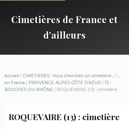
Cimetières de France et
d'ailleurs
Accueil
/
CIMETIERES : Vous cherchez un cimetière...
/
...
en France
/
PROVENCE-ALPES-CÔTE D’AZUR
/
13 -
BOUCHES-DU-RHÔNE
/ ROQUEVAIRE (13) : cimetière
ROQUEVAIRE (13) : cimetière