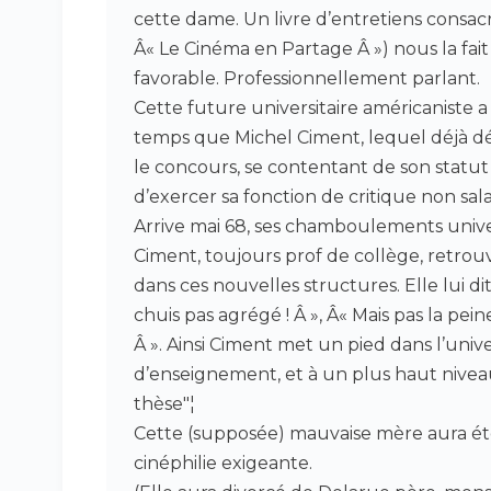
cette dame. Un livre d’entretiens consa
Â« Le Cinéma en Partage Â ») nous la fai
favorable. Professionnellement parlant.
Cette future universitaire américaniste
temps que Michel Ciment, lequel déjà dé
le concours, se contentant de son statut d
d’exercer sa fonction de critique non sala
Arrive mai 68, ses chamboulements univer
Ciment, toujours prof de collège, retro
dans ces nouvelles structures. Elle lui dit q
chuis pas agrégé ! Â », Â« Mais pas la pein
Â ». Ainsi Ciment met un pied dans l’univ
d’enseignement, et à un plus haut niveau,
thèse"¦
Cette (supposée) mauvaise mère aura ét
cinéphilie exigeante.