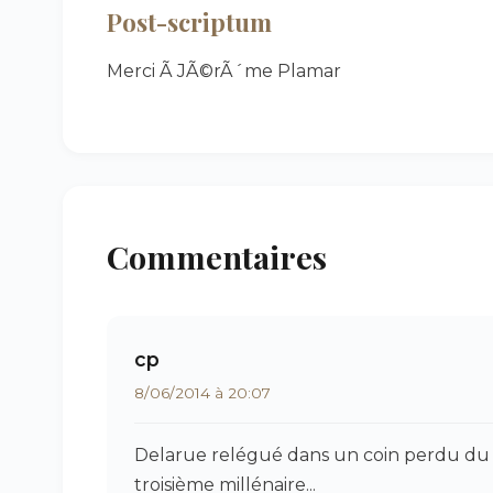
Post-scriptum
Merci Ã JÃ©rÃ´me Plamar
Commentaires
cp
8/06/2014 à 20:07
Delarue relégué dans un coin perdu du c
troisième millénaire...