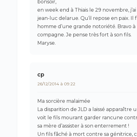
bonsoir,
en week end à Thiais le 29 novembre, j’ai
jean-luc delarue. Qu’il repose en paix. Il
homme d’une grande notoriété. Bravo à lui
compagne. Je pense très fort à son fils.
Maryse.
cp
26/12/2014 à 09:22
Ma sorcière malaimée
La disparition de JLD a laissé apparaître 
voit le fils mourant garder rancune cont
sa mère d’assister à son enterrement !
Un fils fâché à mort contre sa génitrice,