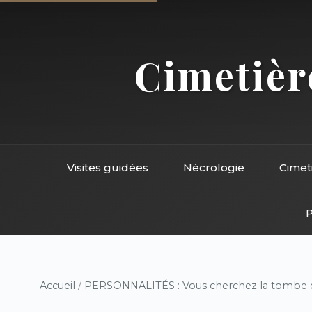
Cimetière
Visites guidées
Nécrologie
Cimet
P
Accueil
/
PERSONNALITÉS : Vous cherchez la tombe d