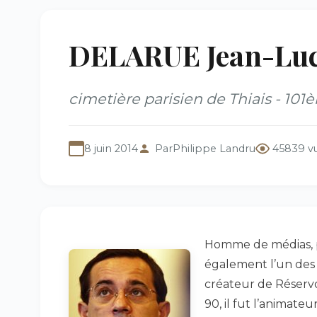
DELARUE Jean-Luc 
cimetière parisien de Thiais - 101
8 juin 2014
Par
Philippe Landru
45839 v
Homme de médias, pa
également l’un des p
créateur de Réservo
90, il fut l’animateu