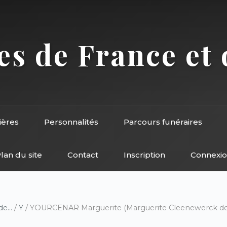
s de France et 
ières
Personnalités
Parcours funéraires
lan du site
Contact
Inscription
Connexi
e...
/
Y
/ YOURCENAR Marguerite (Marguerite Cleenewerck de 