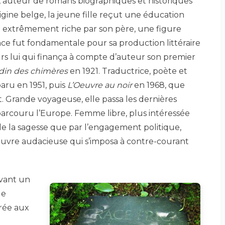
 auteur de romans biographiques et historiques
igine belge, la jeune fille reçut une éducation
 extrêmement riche par son père, une figure
nce fut fondamentale pour sa production littéraire
leurs lui qui finança à compte d’auteur son premier
rdin des chimères
en 1921. Traductrice, poète et
aru en 1951, puis
L’Oeuvre au noir
en 1968, que
nt. Grande voyageuse, elle passa les dernières
 parcouru l’Europe. Femme libre, plus intéressée
de la sagesse que par l’engagement politique,
uvre audacieuse qui s’imposa à contre-courant
ivant un
de
rrée aux