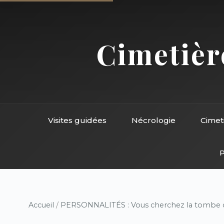
Cimetière
Visites guidées
Nécrologie
Cimet
P
Accueil
/
PERSONNALITÉS : Vous cherchez la tombe d