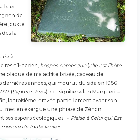
alle en
pagnon de
ère jouxte
 dès la
ouée à
moires d’Hadrien,
hospes comesque
(
elle est l’hôte
ne plaque de malachite brisée, cadeau de
 dernières années, qui mourut du sida en 1986.
???? (
Saphron Eros
), qui signifie selon Marguerite
fin, la troisième, gravée partiellement avant son
 qui met en exergue une phrase de Zénon,
nt ses espoirs écologiques : «
Plaise à Celui qui Est
 mesure de toute la vie
».