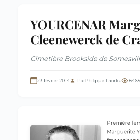
YOURCENAR Margue
Cleenewerck de Cra
Cimetière Brookside de Somesville
23 février 2014
Par
Philippe Landru
6465
Première fem
Marguerite Y