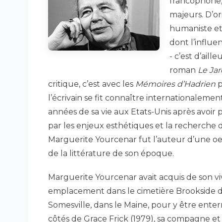
francophone,
majeurs. D’or
humaniste et
dont l’influe
- c’est d’ail
roman
Le Ja
critique, c’est avec les
Mémoires d’Hadrien
p
l’écrivain se fit connaître internationaleme
années de sa vie aux Etats-Unis après avoir
par les enjeux esthétiques et la recherche 
Marguerite Yourcenar fut l’auteur d’une oe
de la littérature de son époque.
Marguerite Yourcenar avait acquis de son v
emplacement dans le cimetière Brookside 
Somesville, dans le Maine, pour y être ente
côtés de Grace Frick (1979), sa compagne et