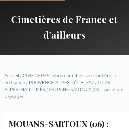
Cimetières de France et
d'ailleurs
Accueil
/
CIMETIERES : Vous cherchez un cimetière...
/
...
en France
/
PROVENCE-ALPES-CÔTE D’AZUR
/
06 -
ALPES-MARITIMES
/ MOUANS-SARTOUX (06) : cimetière
paysager
MOUANS-SARTOUX (06) :