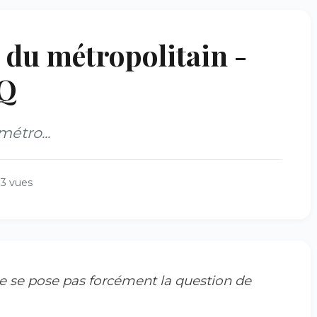
 du métropolitain -
 Q
étro...
3 vues
 ne se pose pas forcément la question de