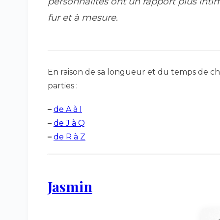
personnalités ont un rapport plus intim
fur et à mesure.
En raison de sa longueur et du temps de char
parties :
–
de A à I
–
de J à Q
–
de R à Z
Jasmin