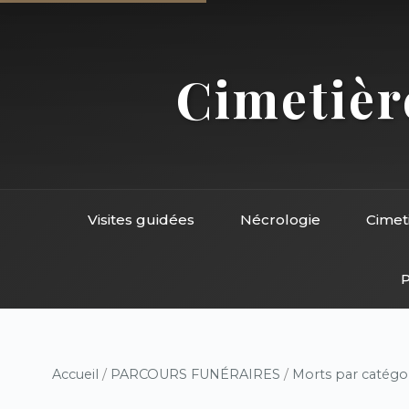
Cimetière
Visites guidées
Nécrologie
Cimet
P
Accueil
/
PARCOURS FUNÉRAIRES
/
Morts par catégo