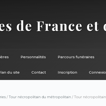
s de France et 
ières
Personnalités
Parcours funéraires
lan du site
Contact
Inscription
Connexi
ries
/
Tour nécropolitain du métropolitain
/ Tour nécropolitain