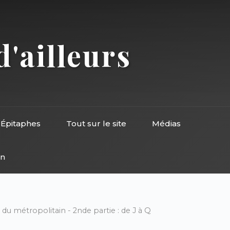
d'ailleurs
Épitaphes
Tout sur le site
Médias
on
 du métropolitain - 2nde partie : de J à Q