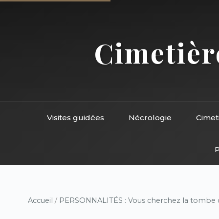
Cimetière
Visites guidées
Nécrologie
Cimet
P
Accueil
/
PERSONNALITÉS : Vous cherchez la tombe d