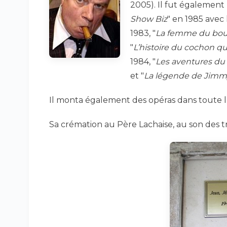
2005). Il fut également
Show Biz
" en 1985 avec 
1983, "
La femme du bou
"
L’histoire du cochon q
1984, "
Les aventures d
et "
La légende de Jimm
Il monta également des opéras dans toute l
Sa crémation au Père Lachaise, au son des tr