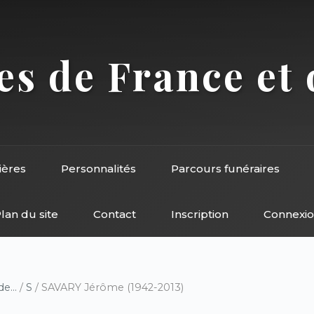
s de France et 
ières
Personnalités
Parcours funéraires
lan du site
Contact
Inscription
Connexi
e...
/
S
/ SAVARY Jérôme (1942-2013)