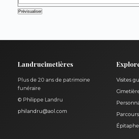
Landrucimetières
Explor
Plus de 20 ans de patrimoine
Visites g
funéraire
Cimetièr
© Philippe Landru
Personna
philandru@aol.com
Parcours
Épitaphe