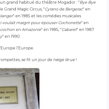
 un grand habitué du théâtre Mogador : "
Bye Bye
le Grand Magic Circus, "
Cyrano de Bergerac
" en
langer
" en 1985 et les comédies musicales
ui voulait maigrir pour épouser Cochonette
" en
u cochon en Amazonie
" en 1985, "
Cabaret
" en 1987
y
" en 1990.
’Europe l’Europe.
ompettes, se fit un jour de neige drue !