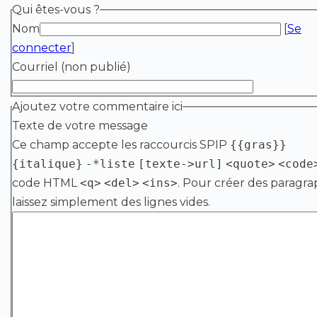
Qui êtes-vous ?
Nom
[
Se
connecter
]
Courriel (non publié)
Ajoutez votre commentaire ici
Texte de votre message
Ce champ accepte les raccourcis SPIP
{{gras}}
{italique}
-*liste
[texte->url]
<quote>
<code
code HTML
<q>
<del>
<ins>
. Pour créer des paragra
laissez simplement des lignes vides.