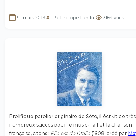
30 mars 2013
Par
Philippe Landru
2164 vues
Prolifique parolier originaire de Sète, il écrivit de très
nombreux succès pour le music-hall et la chanson
française, citons :
Elle est de l’Italie
(1908, créé par
Ma