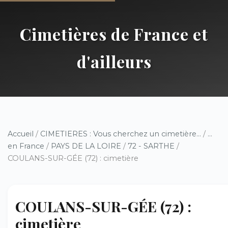
Cimetières de France et
d'ailleurs
Accueil
/
CIMETIERES : Vous cherchez un cimetière...
/
...
en France
/
PAYS DE LA LOIRE
/
72 - SARTHE
/
COULANS-SUR-GÉE (72) : cimetière
COULANS-SUR-GÉE (72) :
cimetière