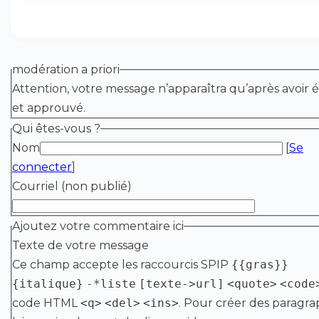
modération a priori
Attention, votre message n’apparaîtra qu’après avoir é
et approuvé.
Qui êtes-vous ?
Nom
[
Se
connecter
]
Courriel (non publié)
Ajoutez votre commentaire ici
Texte de votre message
Ce champ accepte les raccourcis SPIP
{{gras}}
{italique}
-*liste
[texte->url]
<quote>
<code
code HTML
<q>
<del>
<ins>
. Pour créer des paragra