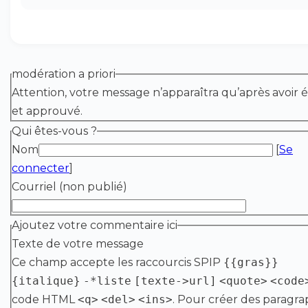
modération a priori
Attention, votre message n’apparaîtra qu’après avoir é
et approuvé.
Qui êtes-vous ?
Nom
[
Se
connecter
]
Courriel (non publié)
Ajoutez votre commentaire ici
Texte de votre message
Ce champ accepte les raccourcis SPIP
{{gras}}
{italique}
-*liste
[texte->url]
<quote>
<code
code HTML
<q>
<del>
<ins>
. Pour créer des paragra