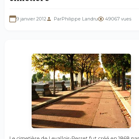
9 janvier 2012
Par
Philippe Landru
49067 vues
Le cimetière de Levallois-Perret fut créé en 1868 pa