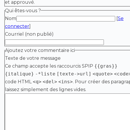
et approuvé.
Qui êtes-vous ?
Nom
[
Se
connecter
]
Courriel (non publié)
Ajoutez votre commentaire ici
Texte de votre message
Ce champ accepte les raccourcis SPIP
{{gras}}
{italique}
-*liste
[texte->url]
<quote>
<code
code HTML
<q>
<del>
<ins>
. Pour créer des paragra
laissez simplement des lignes vides.