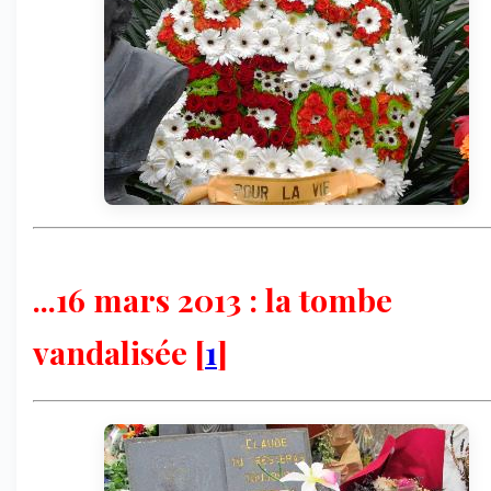
...16 mars 2013 : la tombe
vandalisée
[
1
]