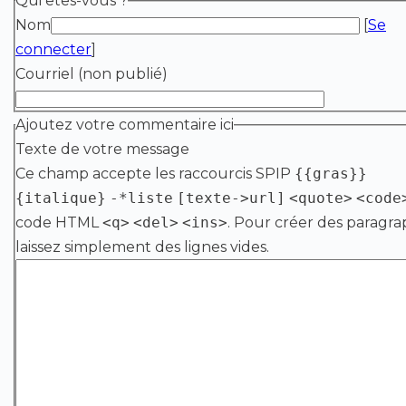
Qui êtes-vous ?
Nom
[
Se
connecter
]
Courriel (non publié)
Ajoutez votre commentaire ici
Texte de votre message
Ce champ accepte les raccourcis SPIP
{{gras}}
{italique}
-*liste
[texte->url]
<quote>
<code
code HTML
<q>
<del>
<ins>
. Pour créer des paragra
laissez simplement des lignes vides.