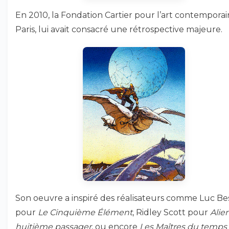
En 2010, la Fondation Cartier pour l’art contemporain
Paris, lui avait consacré une rétrospective majeure.
Son oeuvre a inspiré des réalisateurs comme Luc Be
pour
Le Cinquième Élément
, Ridley Scott pour
Alien
huitième passager
, ou encore
Les Maîtres du temps