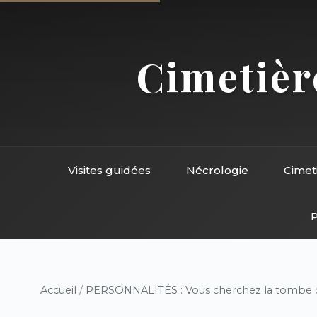
Cimetière
Visites guidées
Nécrologie
Cimet
P
Accueil
/
PERSONNALITÉS : Vous cherchez la tombe d