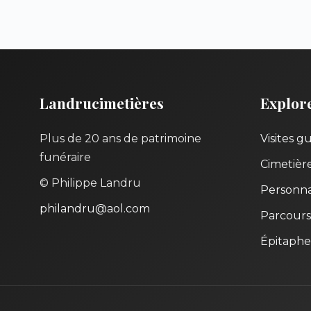
Landrucimetières
Explor
Plus de 20 ans de patrimoine
Visites g
funéraire
Cimetièr
© Philippe Landru
Personna
philandru@aol.com
Parcours
Épitaphe