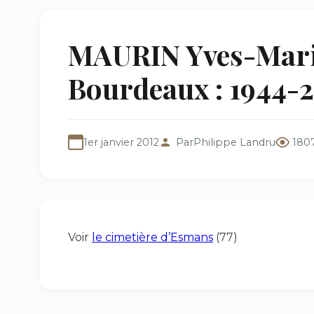
MAURIN Yves-Mari
Bourdeaux : 1944-
1er janvier 2012
Par
Philippe Landru
180
Voir
le cimetière d’Esmans
(77)