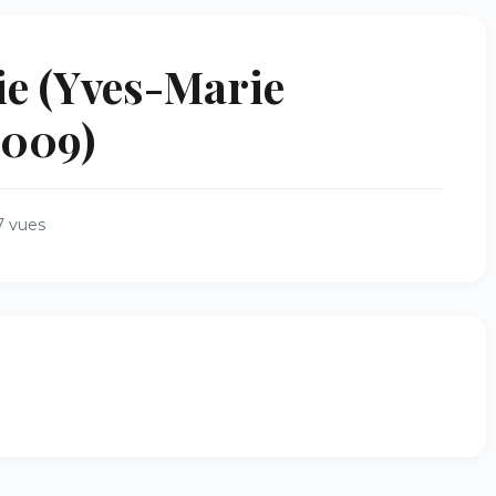
e (Yves-Marie
2009)
7 vues