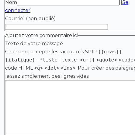
Nom
[
Se
connecter
]
Courriel (non publié)
Ajoutez votre commentaire ici
Texte de votre message
Ce champ accepte les raccourcis SPIP
{{gras}}
{italique}
-*liste
[texte->url]
<quote>
<code
code HTML
<q>
<del>
<ins>
. Pour créer des paragra
laissez simplement des lignes vides.