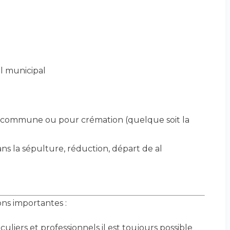
il municipal
a commune ou pour crémation (quelque soit la
 la sépulture, réduction, départ de al
ons importantes :
uliers et professionnels il est toujours possible