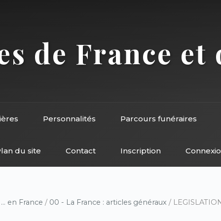
s de France et 
ières
Personnalités
Parcours funéraires
lan du site
Contact
Inscription
Connexi
/
... en France
/
00 - La France : articles généraux
/ LEGISLATI