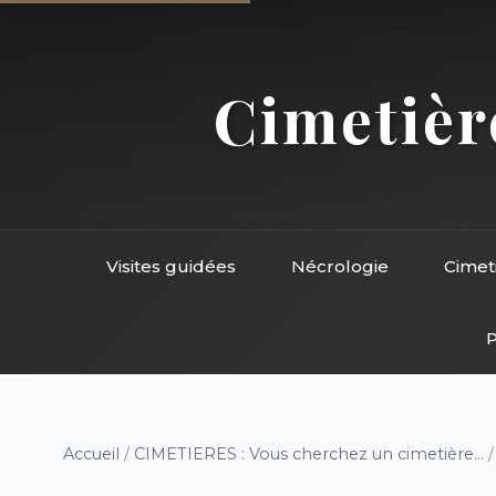
Cimetière
Visites guidées
Nécrologie
Cimet
P
Accueil
/
CIMETIERES : Vous cherchez un cimetière...