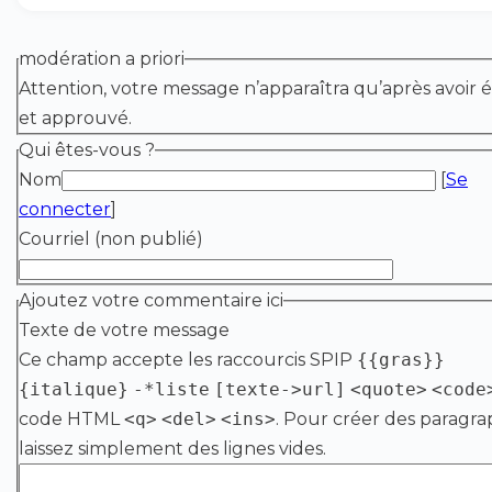
modération a priori
Attention, votre message n’apparaîtra qu’après avoir é
et approuvé.
Qui êtes-vous ?
Nom
[
Se
connecter
]
Courriel (non publié)
Ajoutez votre commentaire ici
Texte de votre message
Ce champ accepte les raccourcis SPIP
{{gras}}
{italique}
-*liste
[texte->url]
<quote>
<code
code HTML
<q>
<del>
<ins>
. Pour créer des paragra
laissez simplement des lignes vides.