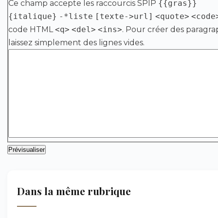
Ce champ accepte les raccourcis SPIP
{{gras}}
{italique}
-*liste
[texte->url]
<quote>
<code
code HTML
<q>
<del>
<ins>
. Pour créer des paragra
laissez simplement des lignes vides.
Dans la même rubrique