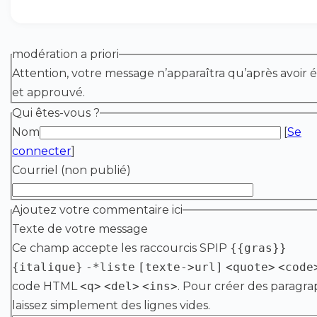
modération a priori
Attention, votre message n’apparaîtra qu’après avoir é
et approuvé.
Qui êtes-vous ?
Nom
[
Se
connecter
]
Courriel (non publié)
Ajoutez votre commentaire ici
Texte de votre message
Ce champ accepte les raccourcis SPIP
{{gras}}
{italique}
-*liste
[texte->url]
<quote>
<code
code HTML
<q>
<del>
<ins>
. Pour créer des paragra
laissez simplement des lignes vides.